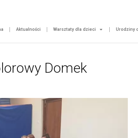
na
Aktualności
Warsztaty dla dzieci
Urodziny d
olorowy Domek