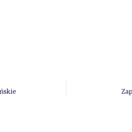
ańskie
Zap