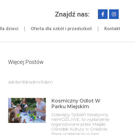
Znajdź nas:
la dzieci
Oferta dla szkół i przedszkoli
Kontakt
Więcej Postów
adnlsmfdnsdmnf,dsm
Kosmiczny Odlot W
Parku Miejskim
Dziecięcy Tydzień Kreatywny
nieMOŻLIWE, to wydarzenie
organizowane przez Miejski
Ośrodek Kultury w Gnieźnie.
Baza uczestniczy w tym