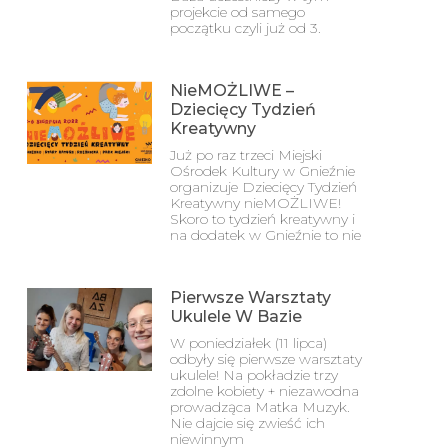
projekcie od samego
początku czyli już od 3.
NieMOŻLIWE –
Dziecięcy Tydzień
Kreatywny
Już po raz trzeci Miejski
Ośrodek Kultury w Gnieźnie
organizuje Dziecięcy Tydzień
Kreatywny nieMOŻLIWE!
Skoro to tydzień kreatywny i
na dodatek w Gnieźnie to nie
Pierwsze Warsztaty
Ukulele W Bazie
W poniedziałek (11 lipca)
odbyły się pierwsze warsztaty
ukulele! Na pokładzie trzy
zdolne kobiety + niezawodna
prowadząca Matka Muzyk.
Nie dajcie się zwieść ich
niewinnym