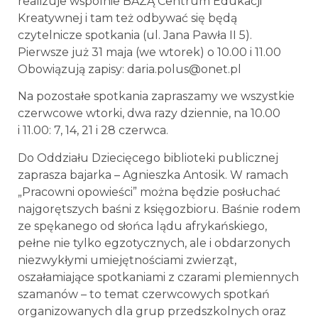
realizuje wspólnie BAZĄ Centrum Edukacji
Kreatywnej i tam też odbywać się będą
czytelnicze spotkania (ul. Jana Pawła II 5).
Pierwsze już 31 maja (we wtorek) o 10.00 i 11.00
Obowiązują zapisy: daria.polus@onet.pl
Na pozostałe spotkania zapraszamy we wszystkie
czerwcowe wtorki, dwa razy dziennie, na 10.00
i 11.00: 7, 14, 21 i 28 czerwca.
Do Oddziału Dziecięcego biblioteki publicznej
zaprasza bajarka – Agnieszka Antosik. W ramach
„Pracowni opowieści” można będzie posłuchać
najgorętszych baśni z księgozbioru. Baśnie rodem
ze spękanego od słońca lądu afrykańskiego,
pełne nie tylko egzotycznych, ale i obdarzonych
niezwykłymi umiejętnościami zwierząt,
oszałamiające spotkaniami z czarami plemiennych
szamanów – to temat czerwcowych spotkań
organizowanych dla grup przedszkolnych oraz