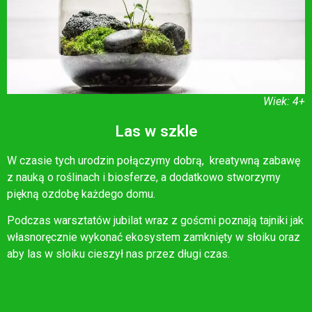
Wiek: 4+
Las w szkle
W czasie tych urodzin połączymy dobrą, kreatywną zabawę
z nauką o roślinach i biosferze, a dodatkowo stworzymy
piękną ozdobę każdego domu.
Podczas warsztatów jubilat wraz z goścmi poznają tajniki jak
własnoręcznie wykonać ekosystem zamknięty w słoiku oraz
aby las w słoiku cieszył nas przez długi czas.