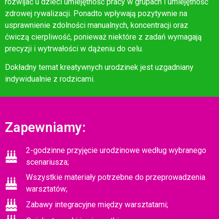
rozwijać u dzieci umiejętność pracy w grupach i umiejętność
zdrowej rywalizacji. Ponadto wpływają pozytywnie na
usprawnienie zdolności manualnych, koncentracji oraz
ćwiczą cierpliwość, ponieważ niektóre z zadań wymagają
precyzji i wytrwałości w dążeniu do celu.
Dokładny temat kreatywnych urodzinek jest uzgadniany
indywidualnie z rodzicami.
Zapewniamy:
2-godzinne przyjęcie urodzinowe według wybranego
scenariusza;
Wszystkie materiały potrzebne do przeprowadzenia
warsztatów;
Zabawy integracyjne między warsztatami;