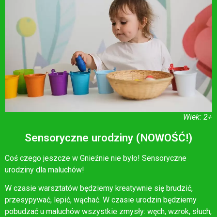
Wiek: 2+
Sensoryczne urodziny (NOWOŚĆ!)
Coś czego jeszcze w Gnieźnie nie było! Sensoryczne
urodziny dla maluchów!
W czasie warsztatów będziemy kreatywnie się brudzić,
przesypywać, lepić, wąchać. W czasie urodzin będziemy
pobudzać u maluchów wszystkie zmysły: węch, wzrok, słuch,