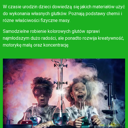
W czasie urodzin dzieci dowiedzą się jakich materiałów użyć
do wykonania własnych glutków. Poznają podstawy chemii i
różne właściwości fizyczne masy.
Samodzielne robienie kolorowych glutów sprawi
najmłodszym dużo radości, ale ponadto rozwija kreatywność,
motorykę małą oraz koncentrację.